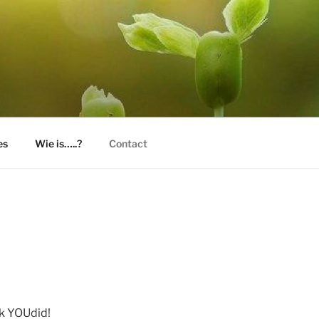
U
es
Wie is…..?
Contact
k YOUdid!