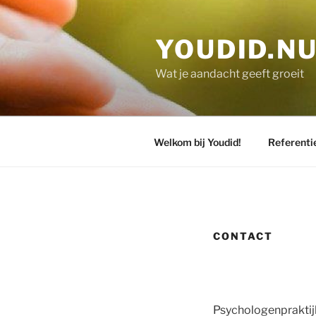
Skip
to
YOUDID.N
content
Wat je aandacht geeft groeit
Welkom bij Youdid!
Referenti
CONTACT
Psychologenpraktij